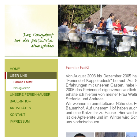
Familie Faißt
HOME
ÜBER UNS
Von August 2003 bis Dezember 2005 hab
"Feriendorf Kappelrodeck" betreut. Auf G
Familie Faisst
Erfahrungen mit unseren Gästen, habe i
Neuigkeiten
2006 das Feriendorf eigenverantwortlich w
erhalte ich hierbei von meiner Frau Wal
UNSERE FERIENHÄUSER
Stefanie und Andreas.
BAUERNHOF
Wir wohnen in unmittelbarer Nähe des F
Bauernhof. Auf unserem Hof haben auch
AKTIVITÄTEN
und eine Katze ihr zu Hause. Hier wird
KONTAKT
ist die Apfelernte und im Winter wird Sc
IMPRESSUM
uns vorbeischauen.