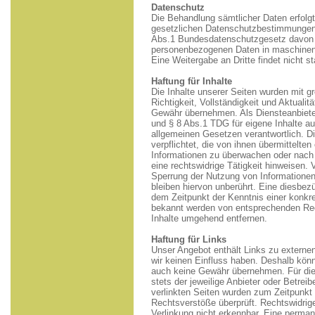
Datenschutz
Die Behandlung sämtlicher Daten erfolg
gesetzlichen Datenschutzbestimmungen
Abs.1 Bundesdatenschutzgesetz davon u
personenbezogenen Daten in maschinen
Eine Weitergabe an Dritte findet nicht st
Haftung für Inhalte
Die Inhalte unserer Seiten wurden mit grö
Richtigkeit, Vollständigkeit und Aktualit
Gewähr übernehmen. Als Diensteanbiet
und § 8 Abs.1 TDG für eigene Inhalte a
allgemeinen Gesetzen verantwortlich. Di
verpflichtet, die von ihnen übermittelte
Informationen zu überwachen oder nach
eine rechtswidrige Tätigkeit hinweisen. 
Sperrung der Nutzung von Informatione
bleiben hiervon unberührt. Eine diesbezü
dem Zeitpunkt der Kenntnis einer konkr
bekannt werden von entsprechenden Rec
Inhalte umgehend entfernen.
Haftung für Links
Unser Angebot enthält Links zu externen
wir keinen Einfluss haben. Deshalb könn
auch keine Gewähr übernehmen. Für die I
stets der jeweilige Anbieter oder Betreib
verlinkten Seiten wurden zum Zeitpunkt 
Rechtsverstöße überprüft. Rechtswidrig
Verlinkung nicht erkennbar. Eine permane