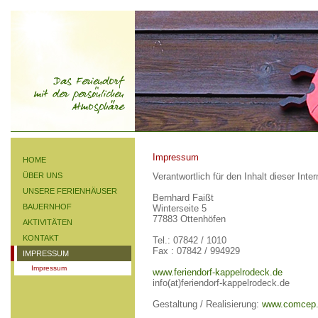
Impressum
HOME
ÜBER UNS
Verantwortlich für den Inhalt dieser Inte
UNSERE FERIENHÄUSER
Bernhard Faißt
BAUERNHOF
Winterseite 5
77883 Ottenhöfen
AKTIVITÄTEN
KONTAKT
Tel.: 07842 / 1010
Fax : 07842 / 994929
IMPRESSUM
Impressum
www.feriendorf-kappelrodeck.de
info(at)feriendorf-kappelrodeck.de
Gestaltung / Realisierung:
www.comcep