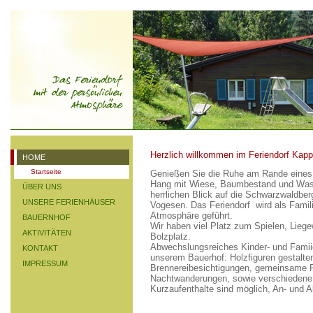
Herzlich willkommen im Feriendorf Kapp
HOME
Startseite
Genießen Sie die Ruhe am Rande eines
Hang mit Wiese, Baumbestand und Wasse
ÜBER UNS
herrlichen Blick auf die Schwarzwaldber
UNSERE FERIENHÄUSER
Vogesen. Das Feriendorf wird als Famili
Atmosphäre geführt.
BAUERNHOF
Wir haben viel Platz zum Spielen, Liege
AKTIVITÄTEN
Bolzplatz.
Abwechslungsreiches Kinder- und Famii
KONTAKT
unserem Bauerhof: Holzfiguren gestalte
IMPRESSUM
Brennereibesichtigungen, gemeinsame F
Nachtwanderungen, sowie verschiedene 
Kurzaufenthalte sind möglich, An- und 