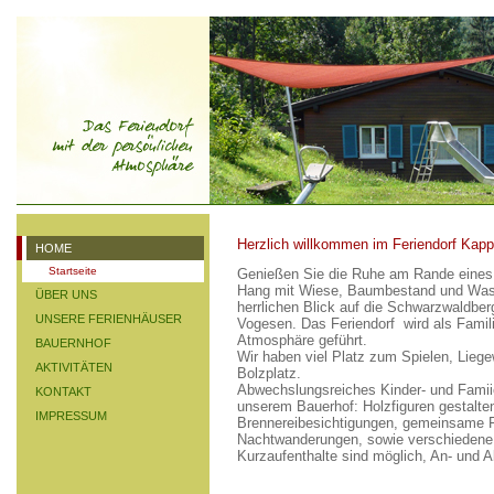
Herzlich willkommen im Feriendorf Kapp
HOME
Startseite
Genießen Sie die Ruhe am Rande eines
Hang mit Wiese, Baumbestand und Wasse
ÜBER UNS
herrlichen Blick auf die Schwarzwaldber
UNSERE FERIENHÄUSER
Vogesen. Das Feriendorf wird als Famili
Atmosphäre geführt.
BAUERNHOF
Wir haben viel Platz zum Spielen, Liege
AKTIVITÄTEN
Bolzplatz.
Abwechslungsreiches Kinder- und Famii
KONTAKT
unserem Bauerhof: Holzfiguren gestalte
IMPRESSUM
Brennereibesichtigungen, gemeinsame F
Nachtwanderungen, sowie verschiedene 
Kurzaufenthalte sind möglich, An- und 