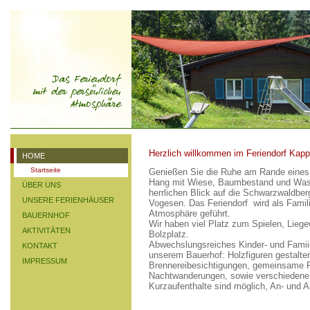
Herzlich willkommen im Feriendorf Kapp
HOME
Startseite
Genießen Sie die Ruhe am Rande eines
Hang mit Wiese, Baumbestand und Wasse
ÜBER UNS
herrlichen Blick auf die Schwarzwaldber
UNSERE FERIENHÄUSER
Vogesen. Das Feriendorf wird als Famili
Atmosphäre geführt.
BAUERNHOF
Wir haben viel Platz zum Spielen, Liege
AKTIVITÄTEN
Bolzplatz.
Abwechslungsreiches Kinder- und Famii
KONTAKT
unserem Bauerhof: Holzfiguren gestalte
IMPRESSUM
Brennereibesichtigungen, gemeinsame F
Nachtwanderungen, sowie verschiedene 
Kurzaufenthalte sind möglich, An- und 