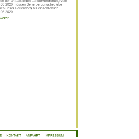
ch der aktualisierten Länderverordnung vom
.05.2020 müssen Beherbergungsbetriebe
uch unser Feriendorf) bis einschließlich
.05.2020
 weiter
E
KONTAKT
ANFAHRT
IMPRESSUM