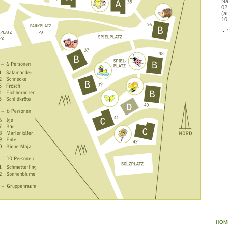
Na
02
(a
10
...
HOM