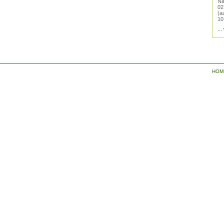
Na
02
(a
10
...
HOM