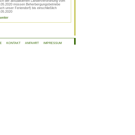
ch der aktualisierten Länderverordnung vom
.05.2020 müssen Beherbergungsbetriebe
uch unser Feriendorf) bis einschließlich
.05.2020
 weiter
E
KONTAKT
ANFAHRT
IMPRESSUM