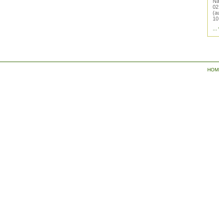
Na
02
(a
10
...
HOM