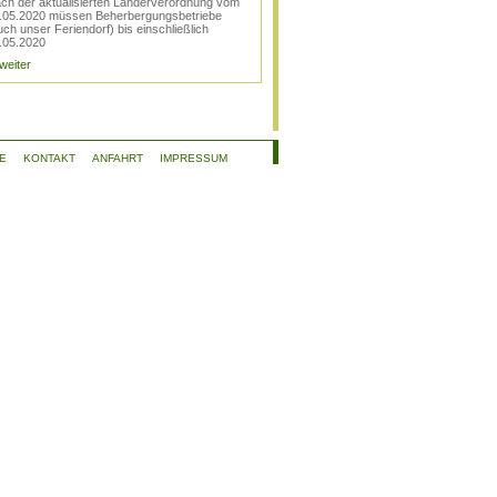
ch der aktualisierten Länderverordnung vom
.05.2020 müssen Beherbergungsbetriebe
uch unser Feriendorf) bis einschließlich
.05.2020
 weiter
E
KONTAKT
ANFAHRT
IMPRESSUM