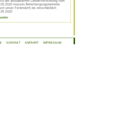
ch der aktualisierten Länderverordnung vom
.05.2020 müssen Beherbergungsbetriebe
uch unser Feriendorf) bis einschließlich
.05.2020
 weiter
E
KONTAKT
ANFAHRT
IMPRESSUM