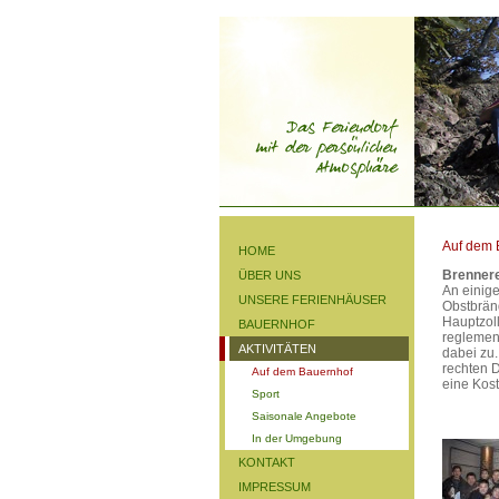
Auf dem 
HOME
Brennere
ÜBER UNS
An einig
UNSERE FERIENHÄUSER
Obstbrän
Hauptzoll
BAUERNHOF
reglemen
AKTIVITÄTEN
dabei zu.
rechten D
Auf dem Bauernhof
eine Kos
Sport
Saisonale Angebote
In der Umgebung
KONTAKT
IMPRESSUM