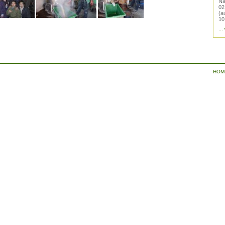
Na
02
(a
10
...
HOM