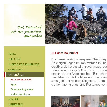
Auf dem Bauernhof
HOME
ÜBER UNS
Brennereibesichtigung und Brenntag
An einigen Tagen im Jahr werden in uns
UNSERE FERIENHÄUSER
Obstbrände hergestellt. Zuvor muss je
BAUERNHOF
Hauptzollamt eingeholt werden. Branntwe
reglementierte Angelegenheit. Besuche
AKTIVITÄTEN
Sie dabei zu. Da kocht es und zischt es
Auf dem Bauernhof
alles geht mit rechten Dingen zu. Termin
die kommen gibt es eine Kostprobe von
Sport
Saisonale Angebote
In der Umgebung
KONTAKT
IMPRESSUM