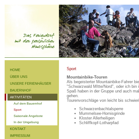
Sport
HOME
ÜBER UNS
Mountainbike-Touren
Als begeisterter Mountainbike-Fahrer bi
UNSERE FERIENHÄUSER
"Schwarzwald MItte/Nord", oder ich bin i
BAUERNHOF
Spaß haben in der Gruppe und auch mal
gehen.
AKTIVITÄTEN
Tourenvorschläge von leicht bis schwier
Auf dem Bauernhof
Schwarzenbachtalsperre
Sport
Mummelsee-Hornisgrinde
Saisonale Angebote
Kloster Allerheiligen
In der Umgebung
Schliffkopf-Lotharpfad
KONTAKT
IMPRESSUM