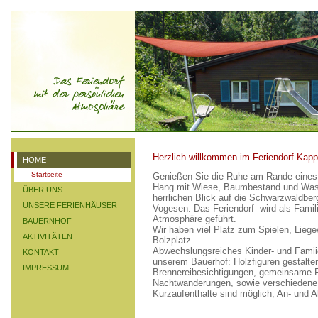
Herzlich willkommen im Feriendorf Kapp
HOME
Startseite
Genießen Sie die Ruhe am Rande eines
Hang mit Wiese, Baumbestand und Wasse
ÜBER UNS
herrlichen Blick auf die Schwarzwaldber
UNSERE FERIENHÄUSER
Vogesen. Das Feriendorf wird als Famili
Atmosphäre geführt.
BAUERNHOF
Wir haben viel Platz zum Spielen, Liege
AKTIVITÄTEN
Bolzplatz.
Abwechslungsreiches Kinder- und Famii
KONTAKT
unserem Bauerhof: Holzfiguren gestalte
IMPRESSUM
Brennereibesichtigungen, gemeinsame F
Nachtwanderungen, sowie verschiedene 
Kurzaufenthalte sind möglich, An- und 