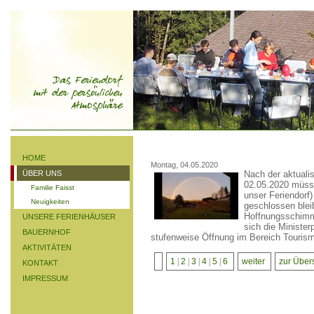
HOME
Montag, 04.05.2020
ÜBER UNS
Nach der aktuali
02.05.2020 müss
Familie Faisst
unser Feriendorf)
Neuigkeiten
geschlossen blei
Hoffnungsschimme
UNSERE FERIENHÄUSER
sich die Minister
BAUERNHOF
stufenweise Öffnung im Bereich Tourism
AKTIVITÄTEN
1
|
2
|
3
|
4
|
5
|
6
weiter
zur Übers
KONTAKT
IMPRESSUM