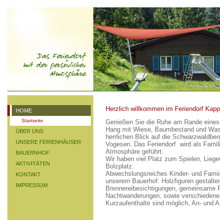
Herzlich willkommen im Feriendorf Kapp
HOME
Startseite
Genießen Sie die Ruhe am Rande eines
Hang mit Wiese, Baumbestand und Wasse
ÜBER UNS
herrlichen Blick auf die Schwarzwaldber
UNSERE FERIENHÄUSER
Vogesen. Das Feriendorf wird als Famili
Atmosphäre geführt.
BAUERNHOF
Wir haben viel Platz zum Spielen, Liege
AKTIVITÄTEN
Bolzplatz.
Abwechslungsreiches Kinder- und Famii
KONTAKT
unserem Bauerhof: Holzfiguren gestalte
IMPRESSUM
Brennereibesichtigungen, gemeinsame F
Nachtwanderungen, sowie verschiedene 
Kurzaufenthalte sind möglich, An- und 