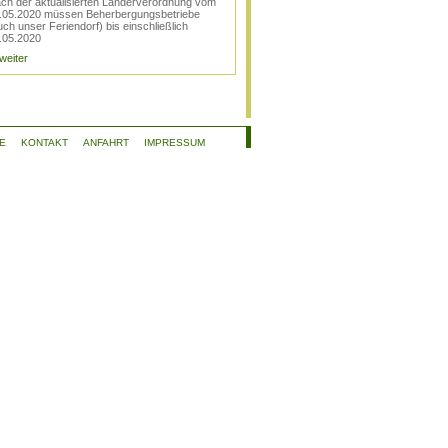
ch der aktualisierten Länderverordnung vom
.05.2020 müssen Beherbergungsbetriebe
uch unser Feriendorf) bis einschließlich
.05.2020
 weiter
E
KONTAKT
ANFAHRT
IMPRESSUM