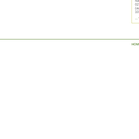
Na
02
(a
10
...
HOM